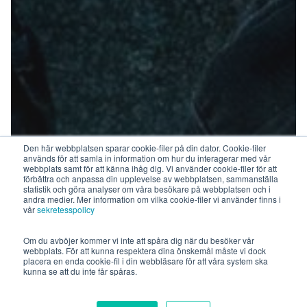
Den här webbplatsen sparar cookie-filer på din dator. Cookie-filer
används för att samla in information om hur du interagerar med vår
webbplats samt för att känna ihåg dig. Vi använder cookie-filer för att
förbättra och anpassa din upplevelse av webbplatsen, sammanställa
statistik och göra analyser om våra besökare på webbplatsen och i
andra medier. Mer information om vilka cookie-filer vi använder finns i
vår
sekretesspolicy
Om du avböjer kommer vi inte att spåra dig när du besöker vår
webbplats. För att kunna respektera dina önskemål måste vi dock
placera en enda cookie-fil i din webbläsare för att våra system ska
kunna se att du inte får spåras.