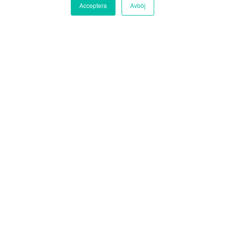
Acceptera
Avböj
Digital tvilling i förvaltning
Med 1,5 fot i näringslivets
framkant och 0,5 fot i akademi
och forskningsvärlden