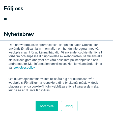
Följ oss
Nyhetsbrev
Den här webbplatsen sparar cookie-filer på din dator. Cookie-filer
key
används för att samla in information om hur du interagerar med vår
webbplats samt för att känna ihåg dig. Vi använder cookie-filer för att
förbättra och anpassa din upplevelse av webbplatsen, sammanställa
statistik och göra analyser om våra besökare på webbplatsen och i
b
andra medier. Mer information om vilka cookie-filer vi använder finns i
vår
sekretesspolicy
o
Om du avböjer kommer vi inte att spåra dig när du besöker vår
webbplats. För att kunna respektera dina önskemål måste vi dock
placera en enda cookie-fil i din webbläsare för att våra system ska
a
kunna se att du inte får spåras.
r
Acceptera
Avböj