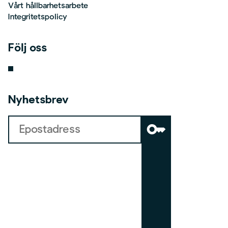
Vårt hållbarhetsarbete
Integritetspolicy
Följ oss
Nyhetsbrev
key
b
o
a