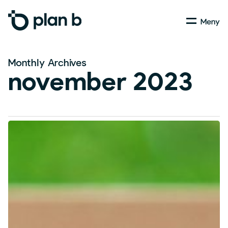
Skip
Menu
to
main
content
Monthly Archives
november 2023