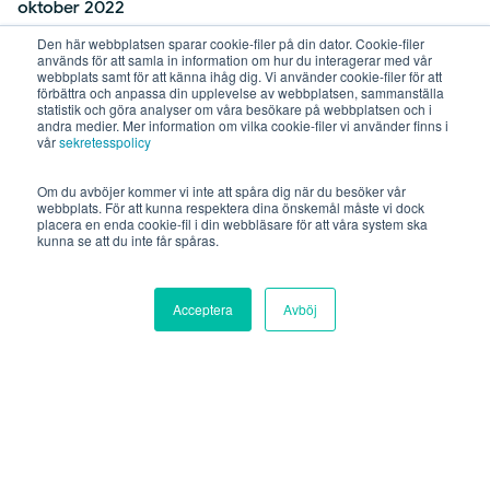
oktober 2022
juni 2022
Den här webbplatsen sparar cookie-filer på din dator. Cookie-filer
används för att samla in information om hur du interagerar med vår
maj 2022
webbplats samt för att känna ihåg dig. Vi använder cookie-filer för att
förbättra och anpassa din upplevelse av webbplatsen, sammanställa
februari 2022
statistik och göra analyser om våra besökare på webbplatsen och i
andra medier. Mer information om vilka cookie-filer vi använder finns i
januari 2022
vår
sekretesspolicy
december 2021
Om du avböjer kommer vi inte att spåra dig när du besöker vår
november 2021
webbplats. För att kunna respektera dina önskemål måste vi dock
placera en enda cookie-fil i din webbläsare för att våra system ska
oktober 2021
kunna se att du inte får spåras.
september 2021
augusti 2021
Acceptera
Avböj
juli 2021
juni 2021
maj 2021
december 2020
september 2020