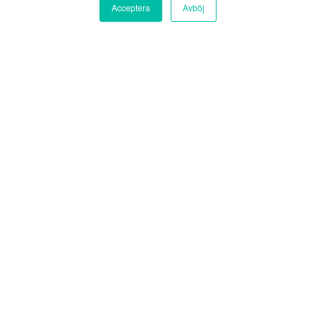
Acceptera
Avböj
En hållbar samhällsbyggnadssektor
#Reincarnate-resan har
påbörjats och Plan B är med på
tåget!