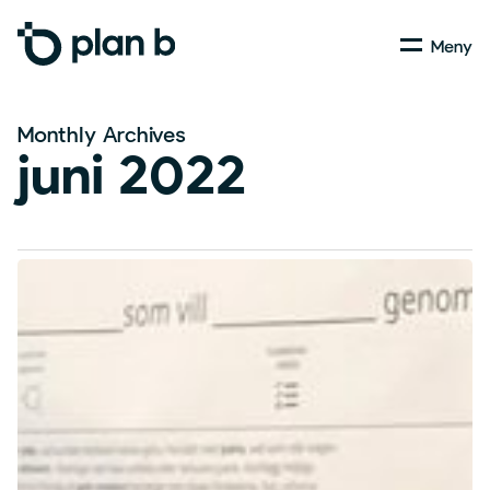
Skip
Menu
to
main
content
Monthly Archives
juni 2022