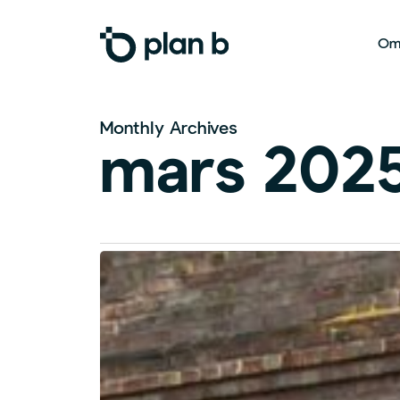
Skip
to
Om
main
content
Monthly Archives
mars 202