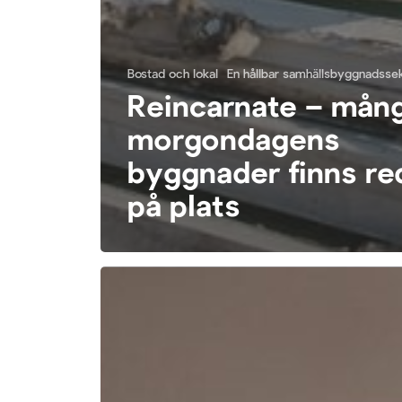
Bostad och lokal
En hållbar samhällsbyggnadsse
Reincarnate – mån
morgondagens
byggnader finns re
på plats