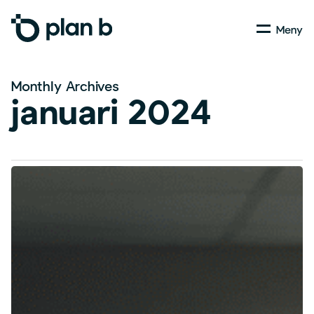
Skip
Menu
to
main
content
Monthly Archives
januari 2024