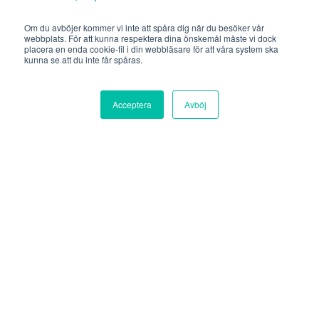
Om du avböjer kommer vi inte att spåra dig när du besöker vår
webbplats. För att kunna respektera dina önskemål måste vi dock
placera en enda cookie-fil i din webbläsare för att våra system ska
kunna se att du inte får spåras.
Acceptera
Avböj
Uncategorized
3 nyårslöften alla
samhällsbyggare borde ha
Search