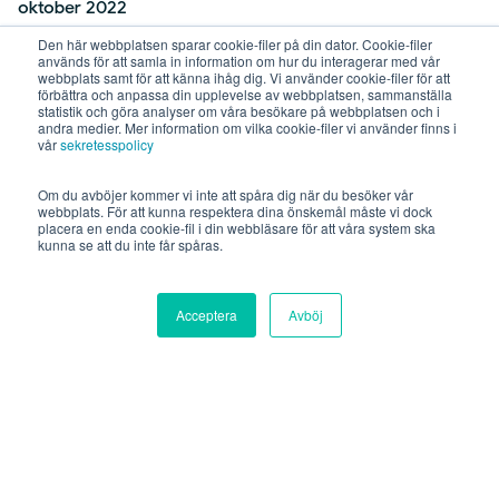
oktober 2022
juni 2022
Den här webbplatsen sparar cookie-filer på din dator. Cookie-filer
används för att samla in information om hur du interagerar med vår
maj 2022
webbplats samt för att känna ihåg dig. Vi använder cookie-filer för att
förbättra och anpassa din upplevelse av webbplatsen, sammanställa
februari 2022
statistik och göra analyser om våra besökare på webbplatsen och i
andra medier. Mer information om vilka cookie-filer vi använder finns i
januari 2022
vår
sekretesspolicy
december 2021
Om du avböjer kommer vi inte att spåra dig när du besöker vår
november 2021
webbplats. För att kunna respektera dina önskemål måste vi dock
placera en enda cookie-fil i din webbläsare för att våra system ska
oktober 2021
kunna se att du inte får spåras.
september 2021
augusti 2021
Acceptera
Avböj
juli 2021
juni 2021
maj 2021
december 2020
september 2020