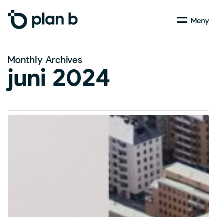
Skip
Menu
to
main
content
Monthly Archives
juni 2024