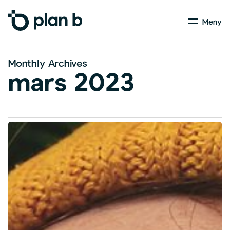
Skip
Menu
to
main
content
Monthly Archives
mars 2023