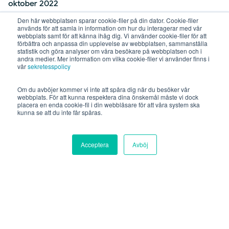
oktober 2022
juni 2022
Den här webbplatsen sparar cookie-filer på din dator. Cookie-filer
används för att samla in information om hur du interagerar med vår
maj 2022
webbplats samt för att känna ihåg dig. Vi använder cookie-filer för att
förbättra och anpassa din upplevelse av webbplatsen, sammanställa
februari 2022
statistik och göra analyser om våra besökare på webbplatsen och i
andra medier. Mer information om vilka cookie-filer vi använder finns i
januari 2022
vår
sekretesspolicy
december 2021
Om du avböjer kommer vi inte att spåra dig när du besöker vår
november 2021
webbplats. För att kunna respektera dina önskemål måste vi dock
placera en enda cookie-fil i din webbläsare för att våra system ska
oktober 2021
kunna se att du inte får spåras.
september 2021
augusti 2021
Acceptera
Avböj
juli 2021
juni 2021
maj 2021
december 2020
september 2020