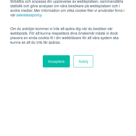
förbättra och anpassa din upplevelse av webbplatsen, sammanställa
statistik och göra analyser om våra besökare på webbplatsen och i
andra medier. Mer information om vilka cookie-filer vi använder finns i
vår
sekretesspolicy
Om du avböjer kommer vi inte att spåra dig när du besöker vår
webbplats. För att kunna respektera dina önskemål måste vi dock
placera en enda cookie-fil i din webbläsare för att våra system ska
kunna se att du inte får spåras.
Acceptera
Avböj
Okategoriserad
Käppalaförbundet samverkar