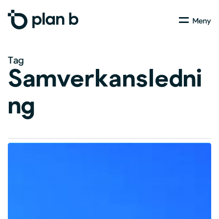
Skip
Menu
to
main
content
Tag
Samverkansledni
ng