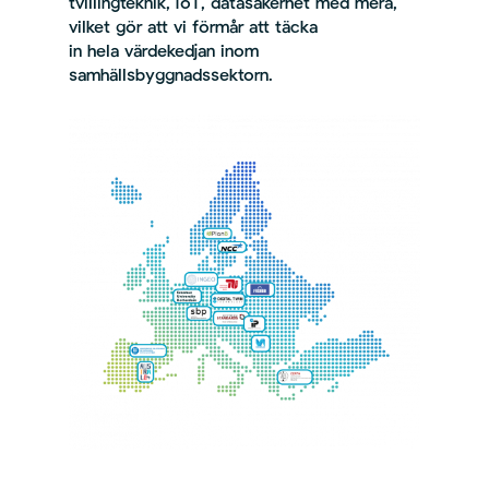
tvillingteknik, IoT, datasäkerhet med mera,
vilket gör att vi förmår att täcka
in hela värdekedjan inom
samhällsbyggnadssektorn.