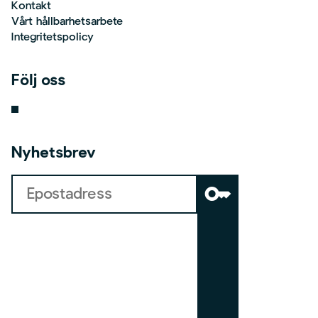
Kontakt
Vårt hållbarhetsarbete
Integritetspolicy
Följ oss
Nyhetsbrev
key
b
o
a