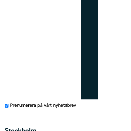
_
r
i
g
h
t
Prenumerera på vårt nyhetsbrev