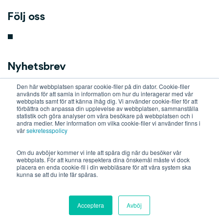
Följ oss
Nyhetsbrev
Den här webbplatsen sparar cookie-filer på din dator. Cookie-filer
key
används för att samla in information om hur du interagerar med vår
webbplats samt för att känna ihåg dig. Vi använder cookie-filer för att
förbättra och anpassa din upplevelse av webbplatsen, sammanställa
statistik och göra analyser om våra besökare på webbplatsen och i
b
andra medier. Mer information om vilka cookie-filer vi använder finns i
vår
sekretesspolicy
o
Om du avböjer kommer vi inte att spåra dig när du besöker vår
webbplats. För att kunna respektera dina önskemål måste vi dock
placera en enda cookie-fil i din webbläsare för att våra system ska
a
kunna se att du inte får spåras.
r
Acceptera
Avböj