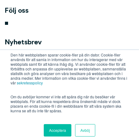
Följ oss
Nyhetsbrev
Den här webbplatsen sparar cookie-filer på din dator. Cookie-filer
key
används för att samla in information om hur du interagerar med vår
webbplats samt för att känna ihåg dig. Vi använder cookie-filer för att
förbättra och anpassa din upplevelse av webbplatsen, sammanställa
statistik och göra analyser om våra besökare på webbplatsen och i
b
andra medier. Mer information om vilka cookie-filer vi använder finns i
vår
sekretesspolicy
o
Om du avböjer kommer vi inte att spåra dig när du besöker vår
webbplats. För att kunna respektera dina önskemål måste vi dock
placera en enda cookie-fil i din webbläsare för att våra system ska
a
kunna se att du inte får spåras.
r
Acceptera
Avböj