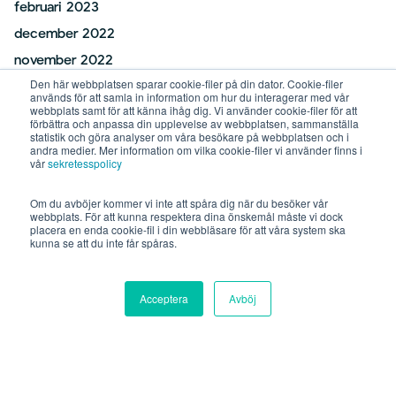
februari 2023
december 2022
november 2022
Den här webbplatsen sparar cookie-filer på din dator. Cookie-filer
oktober 2022
används för att samla in information om hur du interagerar med vår
webbplats samt för att känna ihåg dig. Vi använder cookie-filer för att
juni 2022
förbättra och anpassa din upplevelse av webbplatsen, sammanställa
statistik och göra analyser om våra besökare på webbplatsen och i
maj 2022
andra medier. Mer information om vilka cookie-filer vi använder finns i
vår
sekretesspolicy
februari 2022
januari 2022
Om du avböjer kommer vi inte att spåra dig när du besöker vår
webbplats. För att kunna respektera dina önskemål måste vi dock
december 2021
placera en enda cookie-fil i din webbläsare för att våra system ska
kunna se att du inte får spåras.
november 2021
oktober 2021
Acceptera
Avböj
september 2021
augusti 2021
juli 2021
juni 2021