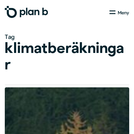
Skip
Menu
to
main
content
Tag
klimatberäkninga
r