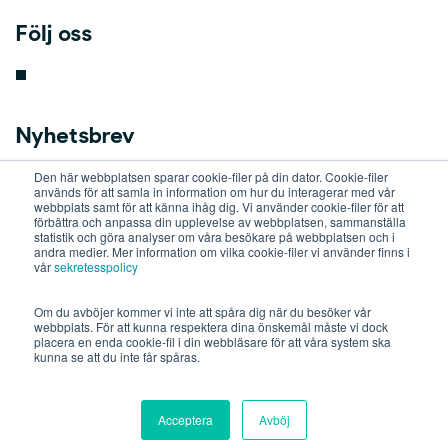
Följ oss
Nyhetsbrev
Den här webbplatsen sparar cookie-filer på din dator. Cookie-filer
key
används för att samla in information om hur du interagerar med vår
webbplats samt för att känna ihåg dig. Vi använder cookie-filer för att
förbättra och anpassa din upplevelse av webbplatsen, sammanställa
statistik och göra analyser om våra besökare på webbplatsen och i
b
andra medier. Mer information om vilka cookie-filer vi använder finns i
vår
sekretesspolicy
o
Om du avböjer kommer vi inte att spåra dig när du besöker vår
webbplats. För att kunna respektera dina önskemål måste vi dock
placera en enda cookie-fil i din webbläsare för att våra system ska
a
kunna se att du inte får spåras.
r
Acceptera
Avböj