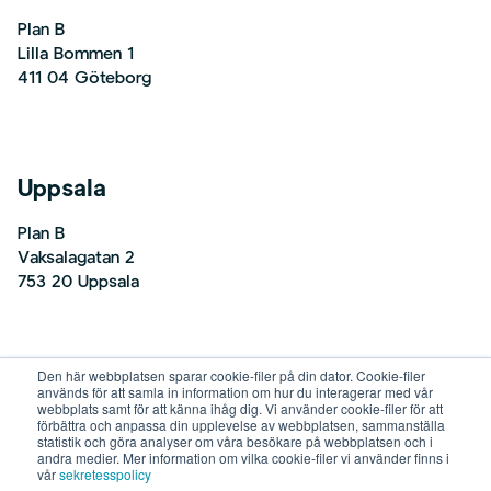
Plan B
Lilla Bommen 1
411 04 Göteborg
Uppsala
Plan B
Vaksalagatan 2
753 20 Uppsala
Den här webbplatsen sparar cookie-filer på din dator. Cookie-filer
Malmö
används för att samla in information om hur du interagerar med vår
webbplats samt för att känna ihåg dig. Vi använder cookie-filer för att
förbättra och anpassa din upplevelse av webbplatsen, sammanställa
Plan B
statistik och göra analyser om våra besökare på webbplatsen och i
andra medier. Mer information om vilka cookie-filer vi använder finns i
Nordenskiöldsgatan 24
vår
sekretesspolicy
211 19 Malmö