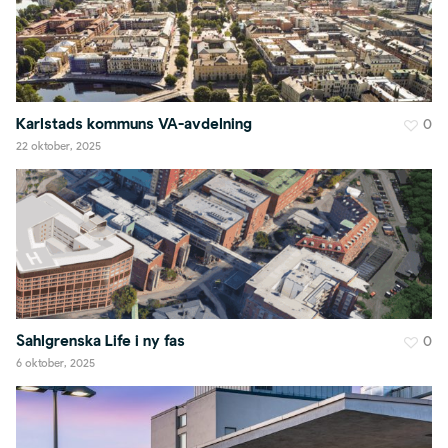
Karlstads kommuns VA-avdelning
0
22 oktober, 2025
Sahlgrenska Life i ny fas
0
6 oktober, 2025