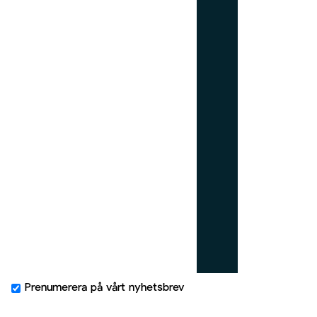
w
_
r
i
g
h
t
Prenumerera på vårt nyhetsbrev