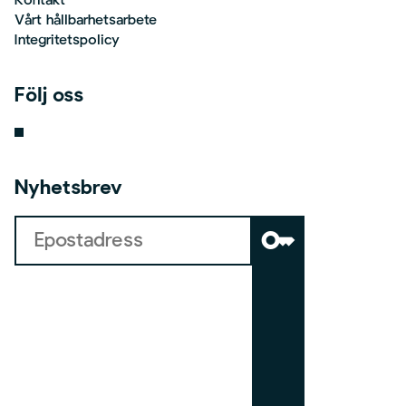
Kontakt
Vårt hållbarhetsarbete
Integritetspolicy
Följ oss
Nyhetsbrev
key
b
o
a