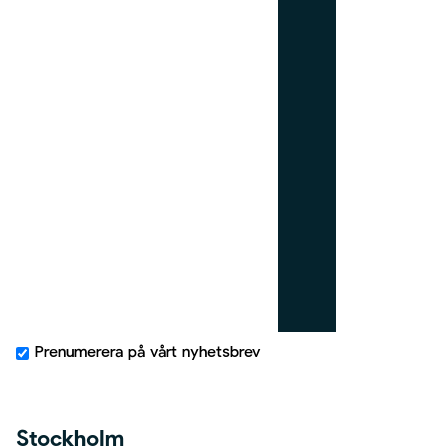
_
r
i
g
h
t
Prenumerera på vårt nyhetsbrev
Stockholm