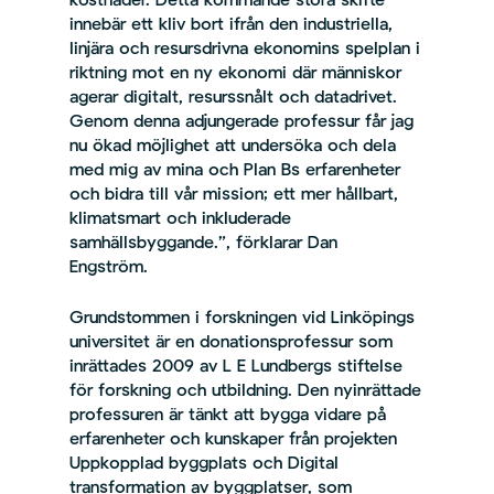
kostnader. Detta kommande stora skifte
innebär ett kliv bort ifrån den industriella,
linjära och resursdrivna ekonomins spelplan i
riktning mot en ny ekonomi där människor
agerar digitalt, resurssnålt och datadrivet.
Genom denna adjungerade professur får jag
nu ökad möjlighet att undersöka och dela
med mig av mina och Plan Bs erfarenheter
och bidra till vår mission; ett mer hållbart,
klimatsmart och inkluderade
samhällsbyggande.”,
förklarar Dan
Engström.
Grundstommen i forskningen vid Linköpings
universitet
är en donationsprofessur som
inrättades 2009 av L E Lundbergs stiftelse
för forskning och utbildning.
Den nyinrättade
professuren är tänkt att bygga vidare på
erfarenheter och kunskaper från projekten
Uppkopplad byggplats och Digital
transformation av byggplatser, som