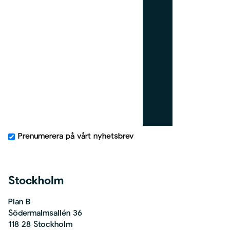
i
g
h
t
Prenumerera på vårt nyhetsbrev
Stockholm
Plan B
Södermalmsallén 36
118 28 Stockholm