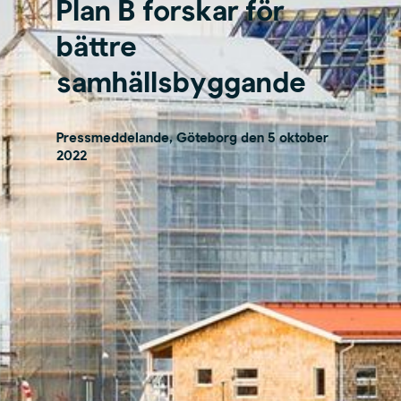
Plan B forskar för
bättre
samhällsbyggande
Pressmeddelande, Göteborg den 5 oktober
2022