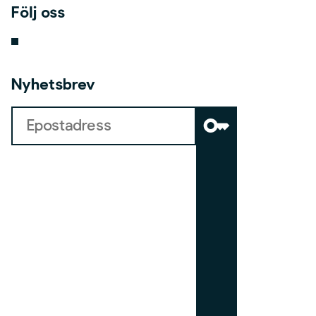
Följ oss
Nyhetsbrev
key
b
o
a
r