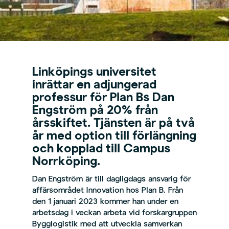
Linköpings
u
niversitet
inrätta
r
en adjungerad
professur för
Plan Bs
Dan
Engström på 20% från
årsskiftet
.
T
jänsten
är
på två
år med option till förlängning
och
kopplad till Campus
Norrköping.
Dan Engström är till dagligdags ansvarig för
affärsområdet Innovation hos Plan B. Från
den 1 januari 2023 kommer han under en
arbetsdag i veckan arbeta vid forskargruppen
Bygglogistik med att utveckla samverkan