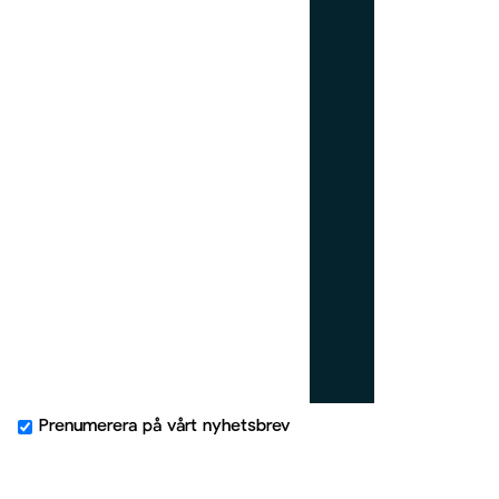
w
_
r
i
g
h
t
Prenumerera på vårt nyhetsbrev