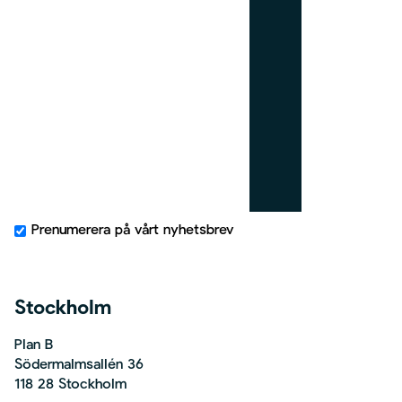
i
g
h
t
Prenumerera på vårt nyhetsbrev
Stockholm
Plan B
Södermalmsallén 36
118 28 Stockholm