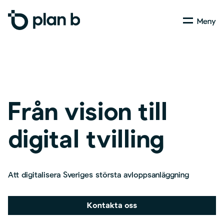
Skip
Menu
to
main
content
Från vision till
digital tvilling
Att digitalisera Sveriges största avloppsanläggning
Kontakta oss