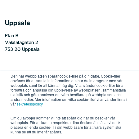
Uppsala
Plan B
Vaksalagatan 2
753 20 Uppsala
Den här webbplatsen sparar cookie-filer på din dator. Cookie-filer
Malmö
används för att samla in information om hur du interagerar med vår
webbplats samt för att känna ihåg dig. Vi använder cookie-filer för att
förbättra och anpassa din upplevelse av webbplatsen, sammanställa
Plan B
statistik och göra analyser om våra besökare på webbplatsen och i
andra medier. Mer information om vilka cookie-filer vi använder finns i
Nordenskiöldsgatan 24
vår
sekretesspolicy
211 19 Malmö
Om du avböjer kommer vi inte att spåra dig när du besöker vår
webbplats. För att kunna respektera dina önskemål måste vi dock
placera en enda cookie-fil i din webbläsare för att våra system ska
kunna se att du inte får spåras.