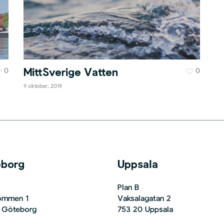
0
MittSverige Vatten
0
9 oktober, 2019
eborg
Uppsala
Plan B
Bommen 1
Vaksalagatan 2
 Göteborg
753 20 Uppsala