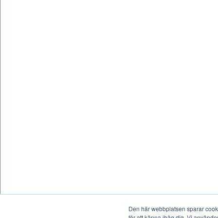
Den här webbplatsen sparar cookie
för att känna ihåg dig. Vi använde