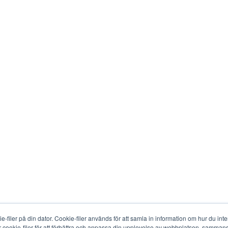
-filer på din dator. Cookie-filer används för att samla in information om hur du in
r cookie-filer för att förbättra och anpassa din upplevelse av webbplatsen, sammanst