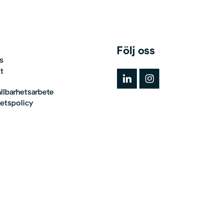
Följ oss
s
t
ållbarhetsarbete
tetspolicy