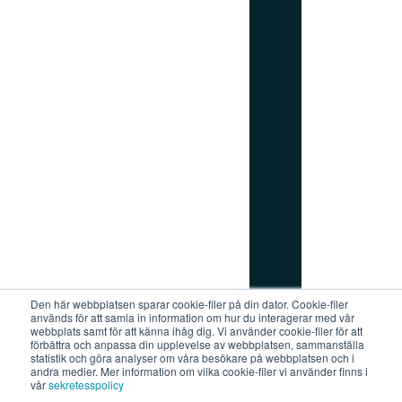
_
r
i
g
h
t
Den här webbplatsen sparar cookie-filer på din dator. Cookie-filer
används för att samla in information om hur du interagerar med vår
Prenumerera på vårt nyhetsbrev
webbplats samt för att känna ihåg dig. Vi använder cookie-filer för att
förbättra och anpassa din upplevelse av webbplatsen, sammanställa
statistik och göra analyser om våra besökare på webbplatsen och i
andra medier. Mer information om vilka cookie-filer vi använder finns i
vår
sekretesspolicy
Stockholm