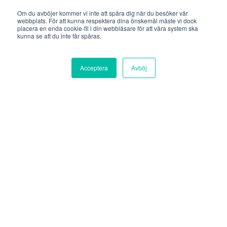
Om du avböjer kommer vi inte att spåra dig när du besöker vår
Plan B
webbplats. För att kunna respektera dina önskemål måste vi dock
placera en enda cookie-fil i din webbläsare för att våra system ska
Södermalmsallén 36
kunna se att du inte får spåras.
118 28 Stockholm
Acceptera
Avböj
Göteborg
Plan B
Lilla Bommen 1
411 04 Göteborg
Uppsala
Plan B
Vaksalagatan 2