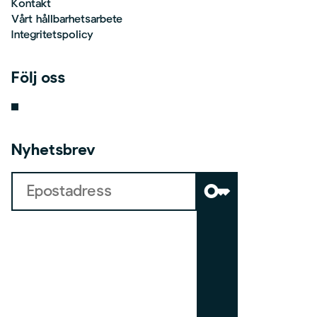
Kontakt
Vårt hållbarhetsarbete
Integritetspolicy
Följ oss
Nyhetsbrev
key
b
o
a