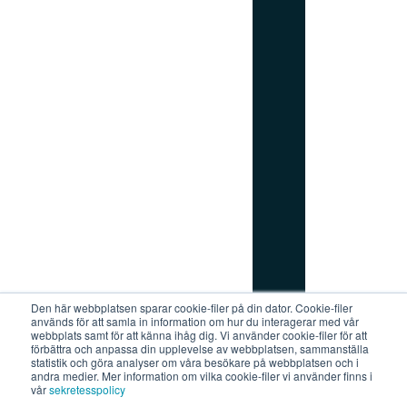
_
r
i
g
h
t
Den här webbplatsen sparar cookie-filer på din dator. Cookie-filer
används för att samla in information om hur du interagerar med vår
Prenumerera på vårt nyhetsbrev
webbplats samt för att känna ihåg dig. Vi använder cookie-filer för att
förbättra och anpassa din upplevelse av webbplatsen, sammanställa
statistik och göra analyser om våra besökare på webbplatsen och i
andra medier. Mer information om vilka cookie-filer vi använder finns i
vår
sekretesspolicy
Stockholm