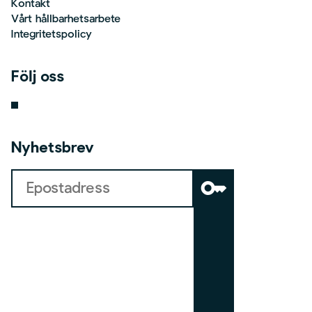
Kontakt
Vårt hållbarhetsarbete
Integritetspolicy
Följ oss
Nyhetsbrev
key
b
o
a