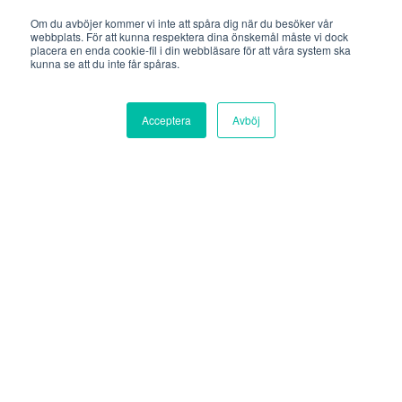
Om du avböjer kommer vi inte att spåra dig när du besöker vår
Plan B
webbplats. För att kunna respektera dina önskemål måste vi dock
placera en enda cookie-fil i din webbläsare för att våra system ska
Södermalmsallén 36
kunna se att du inte får spåras.
118 28 Stockholm
Acceptera
Avböj
Göteborg
Plan B
Lilla Bommen 1
411 04 Göteborg
Uppsala
Plan B
Vaksalagatan 2