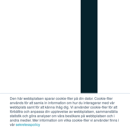
_
r
i
g
h
t
Den här webbplatsen sparar cookie-filer på din dator. Cookie-filer
används för att samla in information om hur du interagerar med vår
Prenumerera på vårt nyhetsbrev
webbplats samt för att känna ihåg dig. Vi använder cookie-filer för att
förbättra och anpassa din upplevelse av webbplatsen, sammanställa
statistik och göra analyser om våra besökare på webbplatsen och i
andra medier. Mer information om vilka cookie-filer vi använder finns i
vår
sekretesspolicy
Stockholm