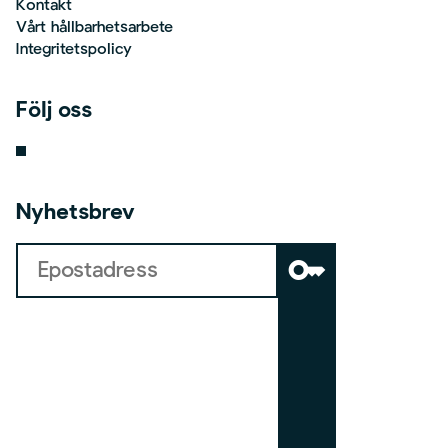
Kontakt
Vårt hållbarhetsarbete
Integritetspolicy
Följ oss
Nyhetsbrev
key
b
o
a