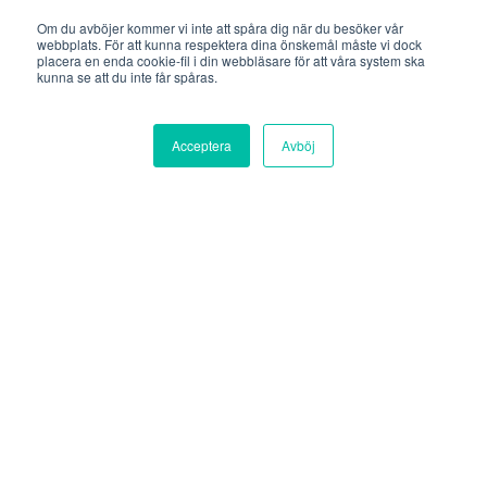
Om du avböjer kommer vi inte att spåra dig när du besöker vår
Plan B
webbplats. För att kunna respektera dina önskemål måste vi dock
placera en enda cookie-fil i din webbläsare för att våra system ska
Södermalmsallén 36
kunna se att du inte får spåras.
118 28 Stockholm
Acceptera
Avböj
Göteborg
Plan B
Lilla Bommen 1
411 04 Göteborg
Uppsala
Plan B
Vaksalagatan 2