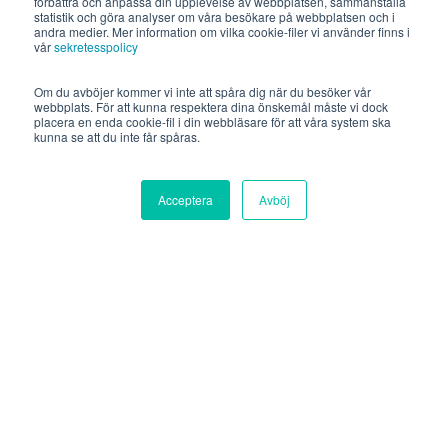
förbättra och anpassa din upplevelse av webbplatsen, sammanställa
statistik och göra analyser om våra besökare på webbplatsen och i
andra medier. Mer information om vilka cookie-filer vi använder finns i
vår
sekretesspolicy
Om du avböjer kommer vi inte att spåra dig när du besöker vår
webbplats. För att kunna respektera dina önskemål måste vi dock
placera en enda cookie-fil i din webbläsare för att våra system ska
kunna se att du inte får spåras.
Acceptera
Avböj
Välkommen till ett
återbruksevent
anordnat av Plan B
och Looström.