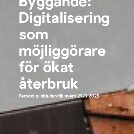
Byggande:
Digitalisering
som
möjliggörare
för ökat
återbruk
Personlig inbjudan till event 29/1-2025